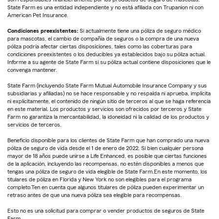
State Farm es una entidad independiente y no está afiliada con Trupanion ni con
American Pet Insurance.
Condiciones preexistentes:
Si actualmente tiene una póliza de seguro médico
para mascotas, el cambio de compañía de seguros o la compra de una nueva
póliza podría afectar ciertas disposiciones, tales como las coberturas para
condiciones preexistentes o los deducibles ya establecidos bajo su póliza actual.
Informe a su agente de State Farm si su póliza actual contiene disposiciones que le
convenga mantener.
State Farm (incluyendo State Farm Mutual Automobile Insurance Company y sus
subsidiarias y afiliadas) no se hace responsable y no respalda ni aprueba, implícita
ni explícitamente, el contenido de ningún sitio de terceros al que se haga referencia
en este material. Los productos y servicios son ofrecidos por terceros y State
Farm no garantiza la mercantabilidad, la idoneidad ni la calidad de los productos y
servicios de terceros.
Beneficio disponible para los clientes de State Farm que han comprado una nueva
póliza de seguro de vida desde el 1 de enero de 2022. Si bien cualquier persona
mayor de 18 años puede unirse a Life Enhanced, es posible que ciertas funciones
de la aplicación, incluyendo las recompensas, no estén disponibles a menos que
tengas una póliza de seguro de vida elegible de State Farm.En este momento, los
titulares de póliza en Florida y New York no son elegibles para el programa
completo.Ten en cuenta que algunos titulares de póliza pueden experimentar un
retraso antes de que una nueva póliza sea elegible para recompensas.
Esto no es una solicitud para comprar o vender productos de seguros de State
Farm.