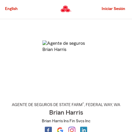
Pasar
al
English
Iniciar Sesión
contenido
principal
Comienzo
del
contenido
principal
®
AGENTE DE SEGUROS DE STATE FARM
,
FEDERAL WAY
, WA
Brian Harris
Brian Harris Ins Fin Svcs Inc