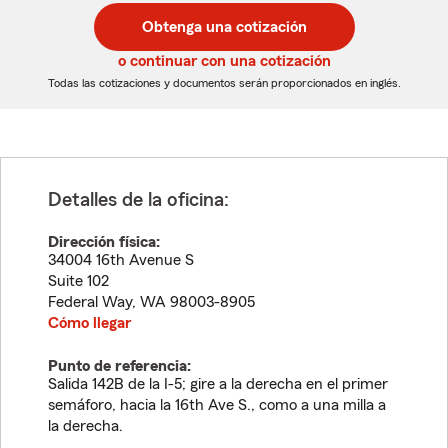
postal
postal
Obtenga una cotización
de
de
5
5
o continuar con una cotización
dígitos
dígitos
Todas las cotizaciones y documentos serán proporcionados en inglés.
Detalles de la oficina:
Dirección física:
34004 16th Avenue S
Suite 102
Federal Way
,
WA
98003-8905
Cómo llegar
Punto de referencia:
Salida 142B de la I-5; gire a la derecha en el primer
semáforo, hacia la 16th Ave S., como a una milla a
la derecha.