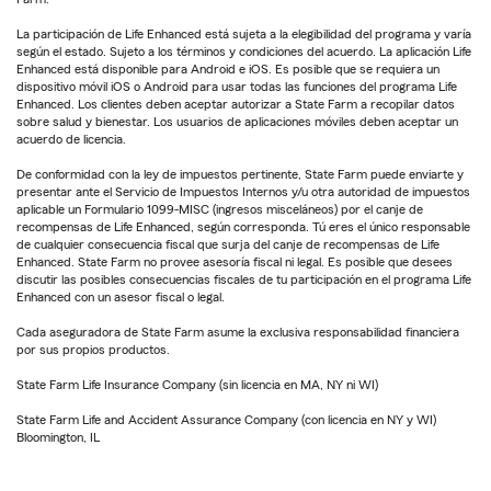
La participación de Life Enhanced está sujeta a la elegibilidad del programa y varía
según el estado. Sujeto a los términos y condiciones del acuerdo. La aplicación Life
Enhanced está disponible para Android e iOS. Es posible que se requiera un
dispositivo móvil iOS o Android para usar todas las funciones del programa Life
Enhanced. Los clientes deben aceptar autorizar a State Farm a recopilar datos
sobre salud y bienestar. Los usuarios de aplicaciones móviles deben aceptar un
acuerdo de licencia.
De conformidad con la ley de impuestos pertinente, State Farm puede enviarte y
presentar ante el Servicio de Impuestos Internos y/u otra autoridad de impuestos
aplicable un Formulario 1099-MISC (ingresos misceláneos) por el canje de
recompensas de Life Enhanced, según corresponda. Tú eres el único responsable
de cualquier consecuencia fiscal que surja del canje de recompensas de Life
Enhanced. State Farm no provee asesoría fiscal ni legal. Es posible que desees
discutir las posibles consecuencias fiscales de tu participación en el programa Life
Enhanced con un asesor fiscal o legal.
Cada aseguradora de State Farm asume la exclusiva responsabilidad financiera
por sus propios productos.
State Farm Life Insurance Company (sin licencia en MA, NY ni WI)
State Farm Life and Accident Assurance Company (con licencia en NY y WI)
Bloomington, IL