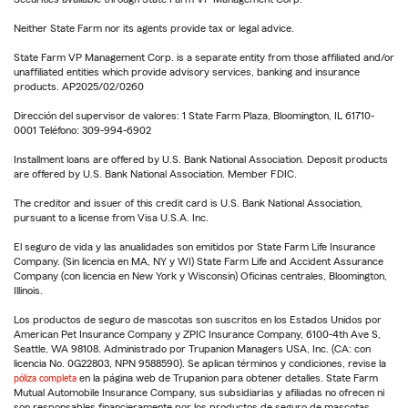
Neither State Farm nor its agents provide tax or legal advice.
State Farm VP Management Corp. is a separate entity from those affiliated and/or
unaffiliated entities which provide advisory services, banking and insurance
products. AP2025/02/0260
Dirección del supervisor de valores: 1 State Farm Plaza, Bloomington, IL 61710-
0001 Teléfono: 309-994-6902
Installment loans are offered by U.S. Bank National Association. Deposit products
are offered by U.S. Bank National Association. Member FDIC.
The creditor and issuer of this credit card is U.S. Bank National Association,
pursuant to a license from Visa U.S.A. Inc.
El seguro de vida y las anualidades son emitidos por State Farm Life Insurance
Company. (Sin licencia en MA, NY y WI) State Farm Life and Accident Assurance
Company (con licencia en New York y Wisconsin) Oficinas centrales, Bloomington,
Illinois.
Los productos de seguro de mascotas son suscritos en los Estados Unidos por
American Pet Insurance Company y ZPIC Insurance Company, 6100-4th Ave S,
Seattle, WA 98108. Administrado por Trupanion Managers USA, Inc. (CA: con
licencia No. 0G22803, NPN 9588590). Se aplican términos y condiciones, revise la
póliza completa
en la página web de Trupanion para obtener detalles. State Farm
Mutual Automobile Insurance Company, sus subsidiarias y afiliadas no ofrecen ni
son responsables financieramente por los productos de seguro de mascotas.