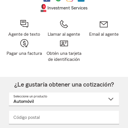
Investment Services
Agente de texto
Llamar al agente
Email al agente
Pagar una factura
Obtén una tarjeta
de identificación
¿Le gustaría obtener una cotización?
Seleccione un producto
Seleccione
un
nombre
de
producto
del
Código postal
Ingresa
Ingresa
_____
menú
un
un
desplegable
código
código